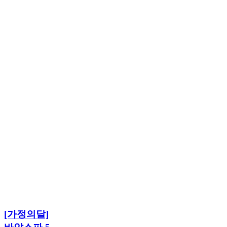
[가
정
의
달]
바
얀
[가
스
[가정의달]
정
파
의