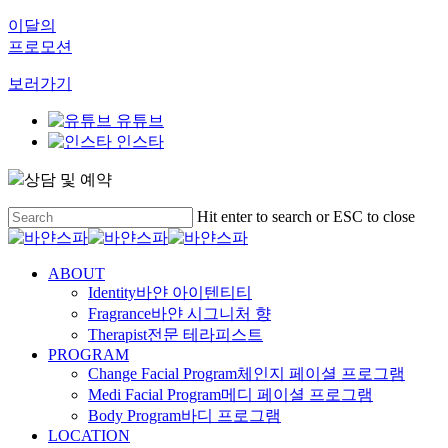
이달의
프로모션
보러가기
유튜브
인스타
상담 및 예약
Skip
Hit enter to search or ESC to close
to
Close
main
Search
content
Menu
ABOUT
Identity
바얀 아이텐티티
Fragrance
바얀 시그니처 향
Therapist
전문 테라피스트
PROGRAM
Change Facial Program
체인지 페이셜 프로그램
Medi Facial Program
메디 페이셜 프로그램
Body Program
바디 프로그램
LOCATION