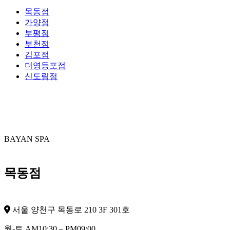
목동점
가양점
부평점
부천점
김포점
더영등포점
신도림점
BAYAN SPA
목동점
서울 양천구 목동로 210 3F 301호
월-토 AM10:30 – PM09:00