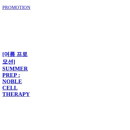
PROMOTION
[여
름
프
로
모
션]
[여
SUMMER
[여름 프로
름
PREP
프
모션]
:
로
NOBLE
SUMMER
모
CELL
PREP :
THERAPY
션]
NOBLE
SUMMER
CELL
PREP
THERAPY
:
NOBLE
CELL
THERAPY