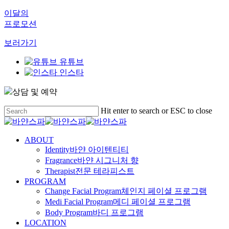
이달의
프로모션
보러가기
유튜브
인스타
상담 및 예약
Skip
Hit enter to search or ESC to close
to
Close
main
Search
content
Menu
ABOUT
Identity
바얀 아이텐티티
Fragrance
바얀 시그니처 향
Therapist
전문 테라피스트
PROGRAM
Change Facial Program
체인지 페이셜 프로그램
Medi Facial Program
메디 페이셜 프로그램
Body Program
바디 프로그램
LOCATION