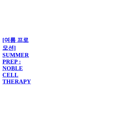
름
프
로
모
션]
[여
SUMMER
[여름 프로
름
PREP
프
모션]
:
로
NOBLE
SUMMER
모
CELL
PREP :
THERAPY
션]
NOBLE
SUMMER
CELL
PREP
THERAPY
:
NOBLE
CELL
THERAPY