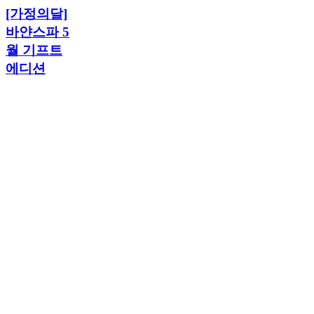
스
[가정의달]
정
파
의
바얀스파 5
5
달]
월 기프트
월
바
기
에디션
얀
프
스
트
파
에
5
디
월
션
기
프
트
에
디
션