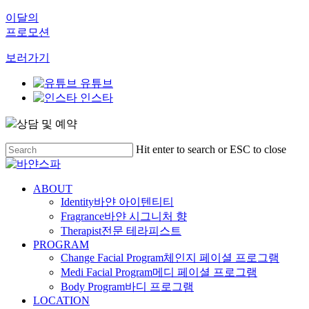
이달의
프로모션
보러가기
유튜브
인스타
상담 및 예약
Skip
Hit enter to search or ESC to close
to
Close
main
Search
content
Menu
ABOUT
Identity
바얀 아이텐티티
Fragrance
바얀 시그니처 향
Therapist
전문 테라피스트
PROGRAM
Change Facial Program
체인지 페이셜 프로그램
Medi Facial Program
메디 페이셜 프로그램
Body Program
바디 프로그램
LOCATION