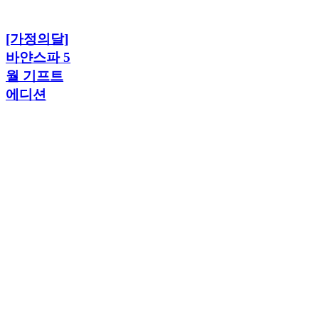
바
얀
[가
스
[가정의달]
정
파
의
바얀스파 5
5
달]
월 기프트
월
바
기
에디션
얀
프
스
트
파
에
5
디
월
션
기
프
트
에
디
션