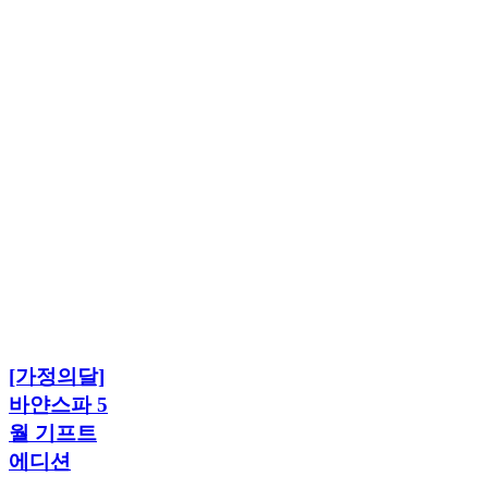
[가
정
의
달]
바
얀
[가
스
[가정의달]
정
파
의
바얀스파 5
5
달]
월 기프트
월
바
기
에디션
얀
프