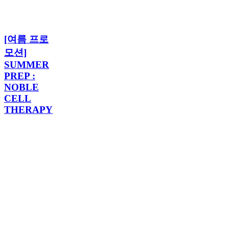
로
모
션]
[여
SUMMER
[여름 프로
름
PREP
프
모션]
:
로
NOBLE
SUMMER
모
CELL
PREP :
THERAPY
션]
NOBLE
SUMMER
CELL
PREP
THERAPY
:
NOBLE
CELL
THERAPY