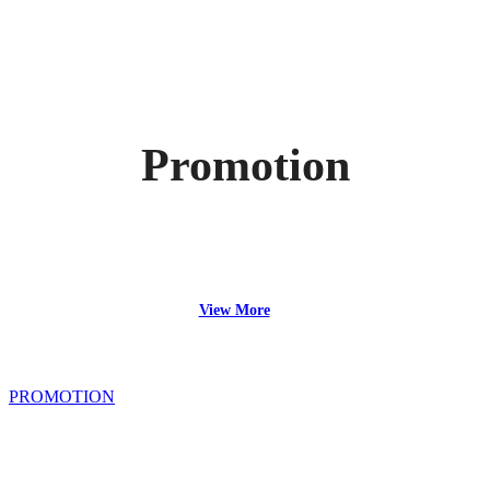
Promotion
View More
PROMOTION
[여
름
프