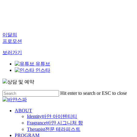
이달의
프로모션
보러가기
유튜브
인스타
상담 및 예약
Skip
Hit enter to search or ESC to close
to
Close
main
Search
content
Menu
ABOUT
Identity
바얀 아이텐티티
Fragrance
바얀 시그니처 향
Therapist
전문 테라피스트
PROGRAM